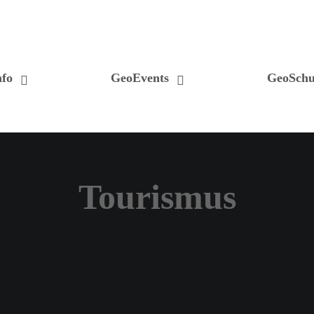
fo
GeoEvents
GeoSchu
Tourismus