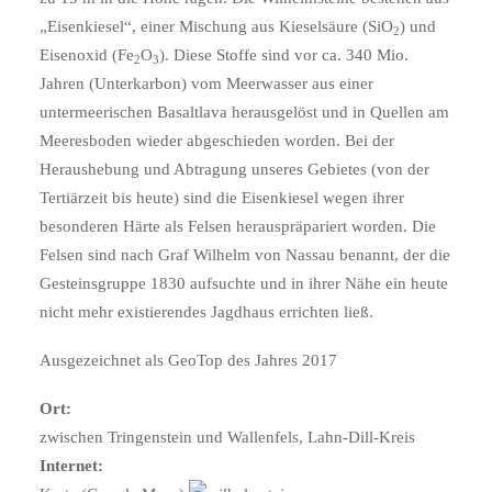
„Eisenkiesel“, einer Mischung aus Kieselsäure (SiO
) und
2
Eisenoxid (Fe
O
). Diese Stoffe sind vor ca. 340 Mio.
2
3
Jahren (Unterkarbon) vom Meerwasser aus einer
untermeerischen Basaltlava herausgelöst und in Quellen am
Meeresboden wieder abgeschieden worden. Bei der
Heraushebung und Abtragung unseres Gebietes (von der
Tertiärzeit bis heute) sind die Eisenkiesel wegen ihrer
besonderen Härte als Felsen herauspräpariert worden. Die
Felsen sind nach Graf Wilhelm von Nassau benannt, der die
Gesteinsgruppe 1830 aufsuchte und in ihrer Nähe ein heute
nicht mehr existierendes Jagdhaus errichten ließ.
Ausgezeichnet als GeoTop des Jahres 2017
Ort:
zwischen Tringenstein und Wallenfels, Lahn-Dill-Kreis
Internet: