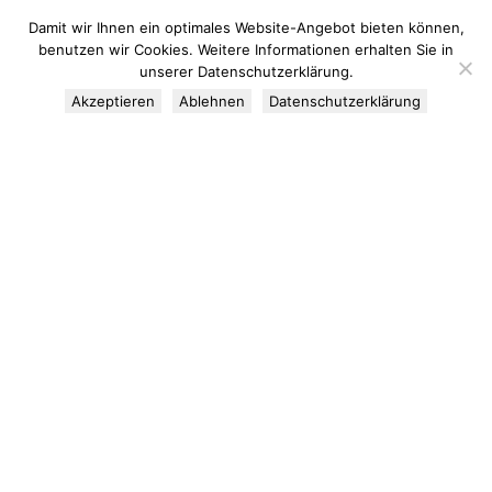
Damit wir Ihnen ein optimales Website-Angebot bieten können,
benutzen wir Cookies. Weitere Informationen erhalten Sie in
unserer Datenschutzerklärung.
Alle Sehenswürdigkeiten
GeoInformationszentren
Akzeptieren
Ablehnen
Datenschutzerklärung
GeoPunkte
GeoTope
GeoRouten
GeoBlicke
GeoPark
Rohstoffe
Flyer & Broschüren
GeoEvents
Jahr des Bergbaus
GEOTOP 2025
GeoSchulen
Initiative geowissenschaftliche Bildung Rheinland-Pfalz
GeoLotsen
Wissenschaftlicher Beirat
GeoPartner
GEOPARK – Tag(en) und (über)Nacht(en)