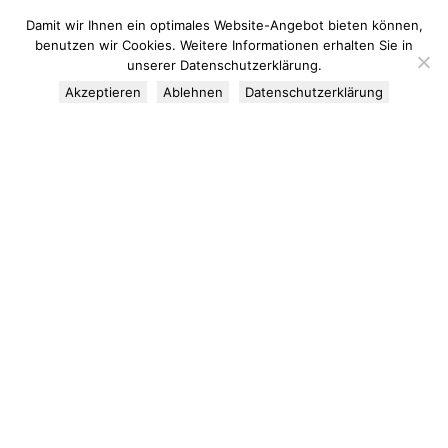
Damit wir Ihnen ein optimales Website-Angebot bieten können,
benutzen wir Cookies. Weitere Informationen erhalten Sie in
unserer Datenschutzerklärung.
Alle Sehenswürdigkeiten
GeoInformationszentren
Akzeptieren
Ablehnen
Datenschutzerklärung
GeoPunkte
GeoTope
GeoRouten
GeoBlicke
GeoPark
Rohstoffe
Flyer & Broschüren
Nationaler Geopark
GeoEvents
Jahr des Bergbaus
GEOTOP 2025
GeoSchulen
Initiative geowissenschaftliche Bildung Rheinland-Pfalz
GeoLotsen
Wissenschaftlicher Beirat
GeoPartner
GEOPARK – Tag(en) und (über)Nacht(en)