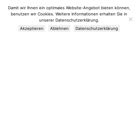
Damit wir Ihnen ein optimales Website-Angebot bieten können,
benutzen wir Cookies. Weitere Informationen erhalten Sie in
unserer Datenschutzerklärung.
Alle Sehenswürdigkeiten
GeoInformationszentren
Akzeptieren
Ablehnen
Datenschutzerklärung
GeoPunkte
GeoTope
GeoRouten
GeoBlicke
GeoPark
Rohstoffe
Flyer & Broschüren
Sven Ringsdorf
GeoEvents
Jahr des Bergbaus
GEOTOP 2025
GeoSchulen
Initiative geowissenschaftliche Bildung Rheinland-Pfalz
GeoLotsen
Wissenschaftlicher Beirat
GeoPartner
GEOPARK – Tag(en) und (über)Nacht(en)