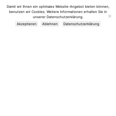
Damit wir Ihnen ein optimales Website-Angebot bieten können,
benutzen wir Cookies. Weitere Informationen erhalten Sie in
unserer Datenschutzerklärung.
Alle Sehenswürdigkeiten
GeoInformationszentren
Akzeptieren
Ablehnen
Datenschutzerklärung
GeoPunkte
GeoTope
GeoRouten
GeoBlicke
GeoPark
Rohstoffe
Naturpark Lahn-Dill-
Flyer & Broschüren
GeoEvents
Bergland
Jahr des Bergbaus
GEOTOP 2025
GeoSchulen
Initiative geowissenschaftliche Bildung Rheinland-Pfalz
GeoLotsen
Wissenschaftlicher Beirat
GeoPartner