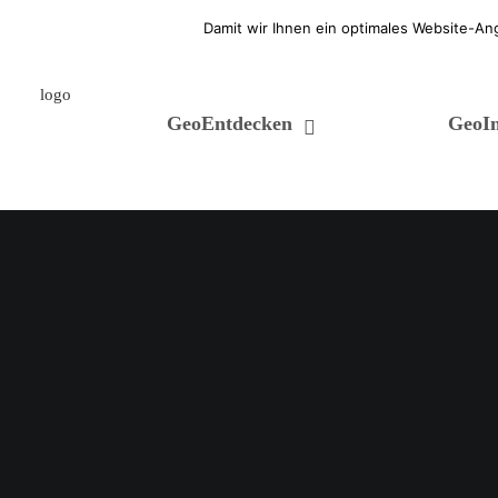
Welcome. Here is a free text!
Damit wir Ihnen ein optimales Website-An
GeoEntdecken
GeoIn