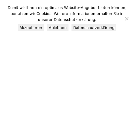
Damit wir Ihnen ein optimales Website-Angebot bieten können,
benutzen wir Cookies. Weitere Informationen erhalten Sie in
unserer Datenschutzerklärung.
Alle Sehenswürdigkeiten
GeoInformationszentren
Akzeptieren
Ablehnen
Datenschutzerklärung
GeoPunkte
GeoTope
GeoRouten
GeoBlicke
GeoPark
Rohstoffe
Flyer & Broschüren
Hachenburg
GeoEvents
Jahr des Bergbaus
GEOTOP 2025
GeoSchulen
Initiative geowissenschaftliche Bildung Rheinland-Pfalz
GeoLotsen
Wissenschaftlicher Beirat
GeoPartner
GEOPARK – Tag(en) und (über)Nacht(en)