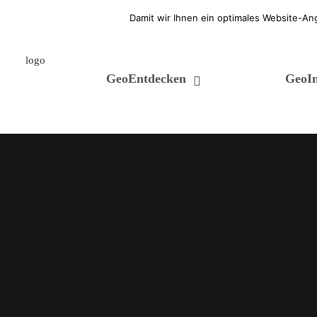
Welcome. Here is a free text!
Damit wir Ihnen ein optimales Website-An
GeoEntdecken
GeoIn