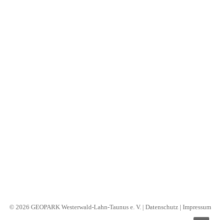
B2B
Nothing Found
Search
It seems we can’t find what you’re looking for. Perhaps
searching can help.
© 2026 GEOPARK Westerwald-Lahn-Taunus e. V. |
Datenschutz
|
Impressum