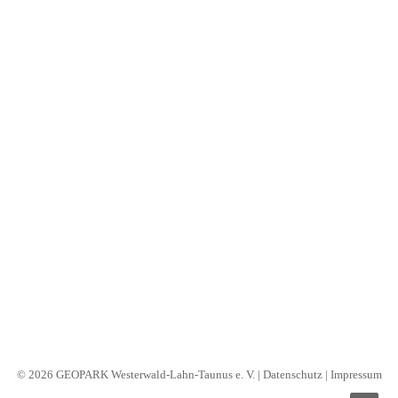
B2B
Nothing Found
Search
It seems we can’t find what you’re looking for. Perhaps
searching can help.
© 2026 GEOPARK Westerwald-Lahn-Taunus e. V. |
Datenschutz
|
Impressum