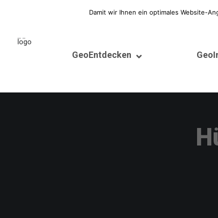
Welcome. Here is a free text!
Damit wir Ihnen ein optimales Website-An
GeoEntdecken
GeoI
H